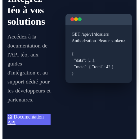
téo à vos
solutions
GET /api/v1/dossiers

Accédez à la
Authorization: Bearer <token>

documentation de
l'API téo, aux
{

  "data": [...],

guides
  "meta": { "total": 42 }

d'intégration et au
}
support dédié pour
les développeurs et
partenaires.
📖
Documentation
API