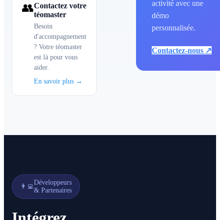
activité avec une
👥
Contactez votre
téomaster
démo
Besoin
personnalisée.
d'accompagnement
? Votre téomaster
Contactez-nous ↗
est là pour vous
aider.
En savoir plus →
Développeurs
👨‍💻
& Partenaires
Intégrez