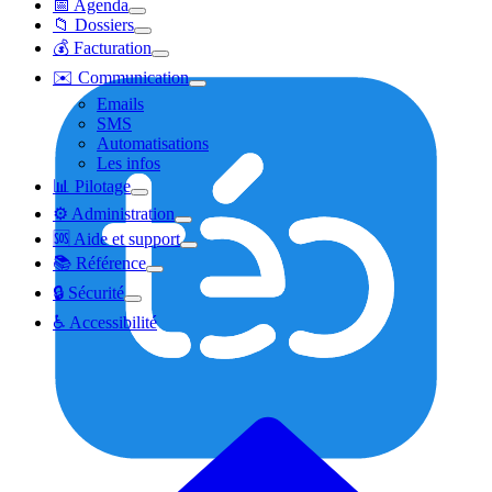
📅 Agenda
📁 Dossiers
💰 Facturation
✉️ Communication
Emails
SMS
Automatisations
Les infos
📊 Pilotage
⚙️ Administration
🆘 Aide et support
📚 Référence
🔒 Sécurité
♿ Accessibilité