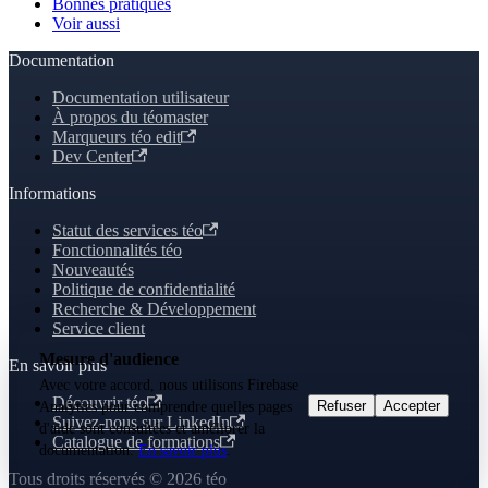
Bonnes pratiques
Voir aussi
Documentation
Documentation utilisateur
À propos du téomaster
Marqueurs téo edit
Dev Center
Informations
Statut des services téo
Fonctionnalités téo
Nouveautés
Politique de confidentialité
Recherche & Développement
Service client
Mesure d'audience
En savoir plus
Avec votre accord, nous utilisons Firebase
Découvrir téo
Refuser
Accepter
Analytics pour comprendre quelles pages
Suivez-nous sur LinkedIn
d'aide sont consultées et améliorer la
Catalogue de formations
documentation.
En savoir plus
.
Tous droits réservés © 2026 téo