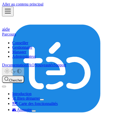
Aller au contenu principal
aide
Parcours
Conseiller
Gestionnaire
Manager
Administrateur
Documentation
FAQ
Nouveautés
Support
Chercher
Introduction
🚀 Bien démarrer
🗺️ Carte des fonctionnalités
👥 Annuaire