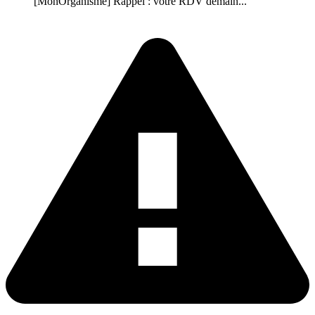
[MonOrganisme] Rappel : votre RDV demain...