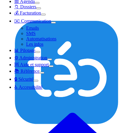
📅 Agenda
📁 Dossiers
💰 Facturation
✉️ Communication
Emails
SMS
Automatisations
Les infos
📊 Pilotage
⚙️ Administration
🆘 Aide et support
📚 Référence
🔒 Sécurité
♿ Accessibilité