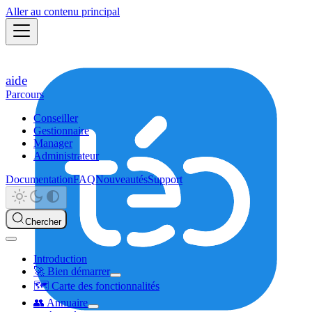
Aller au contenu principal
aide
Parcours
Conseiller
Gestionnaire
Manager
Administrateur
Documentation
FAQ
Nouveautés
Support
Chercher
Introduction
🚀 Bien démarrer
🗺️ Carte des fonctionnalités
👥 Annuaire