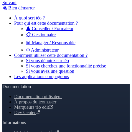
Suivant
🚀 Bien démarrer
À quoi sert téo ?
Pour qui est cette documentation ?
👤 Conseiller / Formateur
📋 Gestionnaire
📊 Manager / Responsable
⚙️ Administrateur
Comment utiliser cette documentation ?
Si vous débutez sur téo
Si vous cherchez une fonctionnalité précise
Si vous avez une question
Les applications compagnons
Documentation
Documentation utilisateur
À propos du téomaster
Marqueurs téo edit
Dev Center
Informations