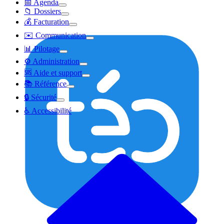
📅 Agenda
📁 Dossiers
💰 Facturation
✉️ Communication
📊 Pilotage
⚙️ Administration
🆘 Aide et support
📚 Référence
🔒 Sécurité
♿ Accessibilité