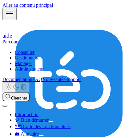
Aller au contenu principal
aide
Parcours
Conseiller
Gestionnaire
Manager
Administrateur
Documentation
FAQ
Nouveautés
Support
Chercher
Introduction
🚀 Bien démarrer
🗺️ Carte des fonctionnalités
👥 Annuaire